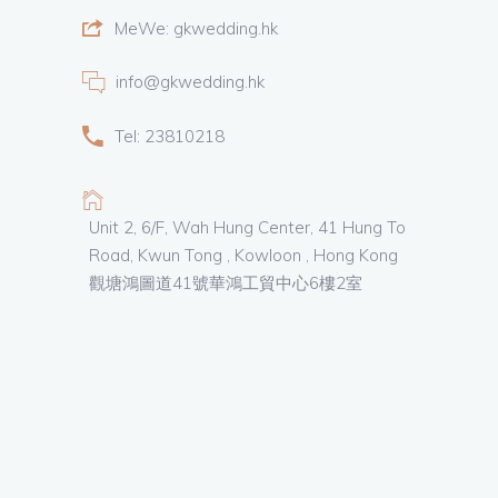
MeWe: gkwedding.hk
info@gkwedding.hk
Tel: 23810218
Unit 2, 6/F, Wah Hung Center, 41 Hung To
Road, Kwun Tong , Kowloon , Hong Kong
觀塘鴻圖道41號華鴻工貿中心6樓2室