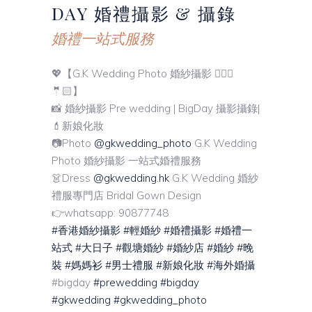
DAY
婚禮攝影
& 攝錄
婚禮一站式服務
💖【G.K Wedding Photo 婚紗攝影 👰🏼‍♀️
🤵🏻】
📸 婚紗攝影 Pre wedding | BigDay 攝影攝錄|
💄新娘化妝
📷Photo
@gkwedding_photo
G.K Wedding
Photo 婚紗攝影 一站式婚禮服務
👗Dress
@gkwedding.hk
G.K Wedding 婚紗
禮服專門店 Bridal Gown Design
👉whatsapp: 90877748
#香港婚紗攝影
#輕婚紗
#婚禮攝影
#婚禮一
站式
#大日子
#觀塘婚紗
#婚紗店
#婚紗
#晚
裝
#媽媽衫
#男士禮服
#新娘化妝
#海外婚攝
#bigday
#prewedding
#bigday
#gkwedding
#gkwedding_photo