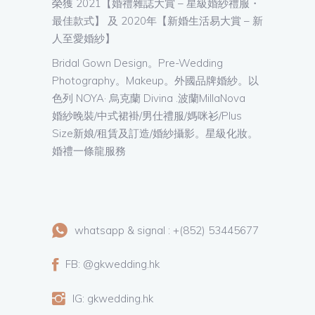
榮獲 2021【婚禮雜誌大賞 – 星級婚紗禮服・
最佳款式】 及 2020年【新婚生活易大賞 – 新
人至愛婚紗】
Bridal Gown Design。Pre-Wedding
Photography。Makeup。外國品牌婚紗。以
色列 NOYA· 烏克蘭 Divina .波蘭MillaNova
婚紗晚裝/中式裙褂/男仕禮服/媽咪衫/Plus
Size新娘/租賃及訂造/婚紗攝影。星級化妝。
婚禮一條龍服務
whatsapp & signal : +(852) 53445677
FB: @gkwedding.hk
IG: gkwedding.hk