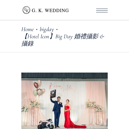
Home
bigday
•
•
【Hotel Icon】Big Day 婚禮攝影 &
攝錄