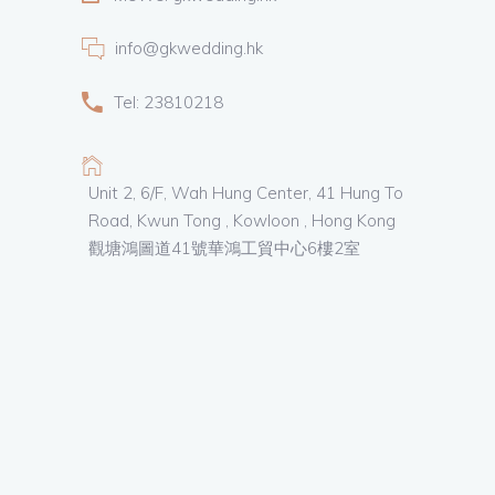
info@gkwedding.hk
Tel: 23810218
Unit 2, 6/F, Wah Hung Center, 41 Hung To
Road, Kwun Tong , Kowloon , Hong Kong
觀塘鴻圖道41號華鴻工貿中心6樓2室