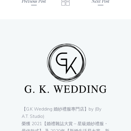
Previous Post
Next Post
【G.K Wedding 婚紗禮服專門店】by (By
A.T. Studio)
榮獲 2021【婚禮雜誌大賞 – 星級婚紗禮服・
最佳款式】 及 2020年【新婚生活易大賞 – 新