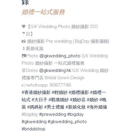
錄
婚禮一站式服務
💖【G.K Wedding Photo 婚紗攝影 👰🏼‍♀️
🤵🏻】
📸 婚紗攝影 Pre wedding | BigDay 攝影攝錄|
💄新娘化妝
📷Photo
@gkwedding_photo
G.K Wedding
Photo 婚紗攝影 一站式婚禮服務
👗Dress
@gkwedding.hk
G.K Wedding 婚紗
禮服專門店 Bridal Gown Design
👉whatsapp: 90877748
#香港婚紗攝影
#輕婚紗
#婚禮攝影
#婚禮一
站式
#大日子
#觀塘婚紗
#婚紗店
#婚紗
#晚
裝
#媽媽衫
#男士禮服
#新娘化妝
#海外婚攝
#bigday
#prewedding
#bigday
#gkwedding
#gkwedding_photo
#bridalshop