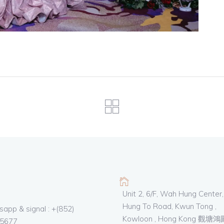
Unit 2, 6/F, Wah Hung Center,
Hung To Road, Kwun Tong ,
app & signal : +(852)
Kowloon , Hong Kong 觀塘
5677