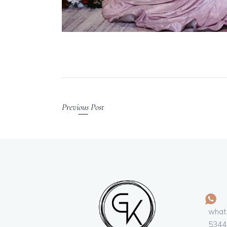
Previous Post
whats
5344