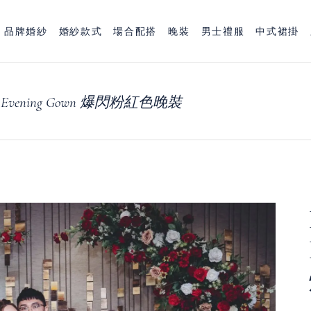
品牌婚紗
婚紗款式
場合配搭
晚裝
男士禮服
中式裙掛
ink Evening Gown 爆閃粉紅色晚裝