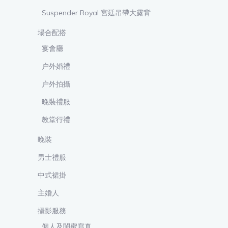
Suspender Royal 宮廷吊帶大露背
場合配搭
宴會廳
户外婚禮
户外拍攝
晚裝禮服
教堂行禮
晚裝
男士禮服
中式裙掛
主婚人
攝影服務
個人及閨蜜寫真