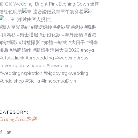
👗 G.K Wedding
Bright Pink Evening Gown 爆閃
粉紅色晚裝
適合證婚及簡單午宴穿着
🌹 (相片由客人提供)
#新人至愛婚紗 #觀塘婚紗 #婚紗店 #婚紗 #晚裝
#媽媽衫 #男士禮服 #新娘化妝 #海外婚攝 #香港
婚紗攝影 #婚禮攝影 #婚禮一站式 #大日子 #褂皇
褂后 #品牌婚紗 #新婚生活易大賞2020 #noya
#atstudiohk #prewedding #weddingdress
#eveningdress #bride #hkwedding
#weddinginspiration #bigday #gkwedding
#bridalshop #Sicilia #InnocentiaDivin
CATEGORY:
Evening Dress 晚裝