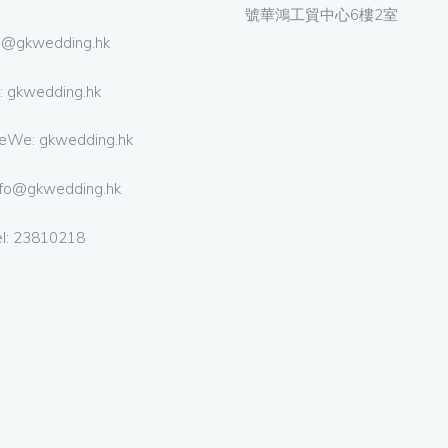
號華鴻工貿中心6樓2室
 @gkwedding.hk
: gkwedding.hk
eWe: gkwedding.hk
nfo@gkwedding.hk
el: 23810218