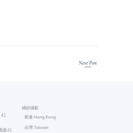
Next Post
婚紗攝影
 41
香港 Hong Kong
台灣 Taiwan
鴻圖道41