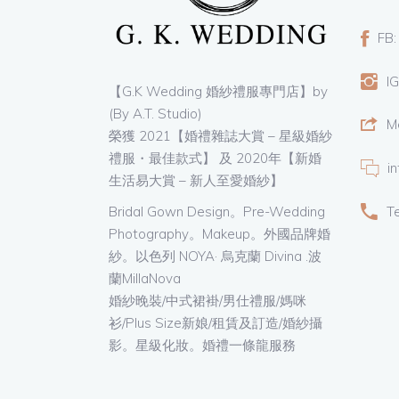
FB:
IG
【G.K Wedding 婚紗禮服專門店】by
(By A.T. Studio)
M
榮獲 2021【婚禮雜誌大賞 – 星級婚紗
禮服・最佳款式】 及 2020年【新婚
i
生活易大賞 – 新人至愛婚紗】
T
Bridal Gown Design。Pre-Wedding
Photography。Makeup。外國品牌婚
紗。以色列 NOYA· 烏克蘭 Divina .波
蘭MillaNova
婚紗晚裝/中式裙褂/男仕禮服/媽咪
衫/Plus Size新娘/租賃及訂造/婚紗攝
影。星級化妝。婚禮一條龍服務