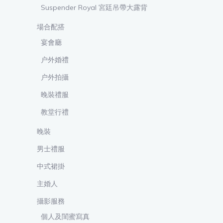
Suspender Royal 宮廷吊帶大露背
場合配搭
宴會廳
户外婚禮
户外拍攝
晚裝禮服
教堂行禮
晚裝
男士禮服
中式裙掛
主婚人
攝影服務
個人及閨蜜寫真