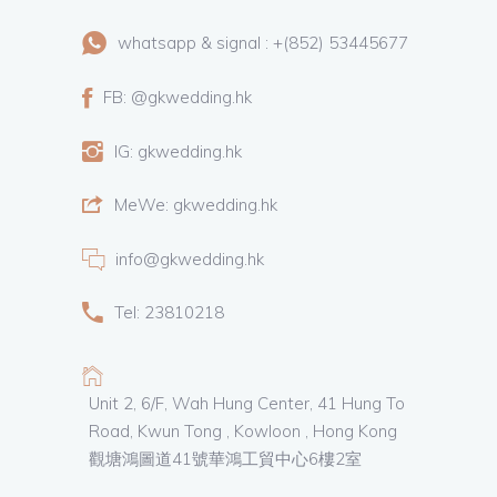
whatsapp & signal : +(852) 53445677
FB: @gkwedding.hk
IG: gkwedding.hk
MeWe: gkwedding.hk
info@gkwedding.hk
Tel: 23810218
Unit 2, 6/F, Wah Hung Center, 41 Hung To
Road, Kwun Tong , Kowloon , Hong Kong
觀塘鴻圖道41號華鴻工貿中心6樓2室