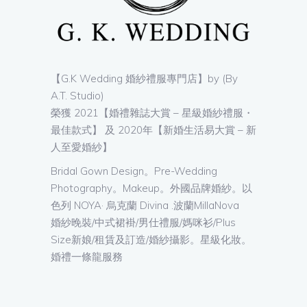
【G.K Wedding 婚紗禮服專門店】by (By
A.T. Studio)
榮獲 2021【婚禮雜誌大賞 – 星級婚紗禮服・
最佳款式】 及 2020年【新婚生活易大賞 – 新
人至愛婚紗】
Bridal Gown Design。Pre-Wedding
Photography。Makeup。外國品牌婚紗。以
色列 NOYA· 烏克蘭 Divina .波蘭MillaNova
婚紗晚裝/中式裙褂/男仕禮服/媽咪衫/Plus
Size新娘/租賃及訂造/婚紗攝影。星級化妝。
婚禮一條龍服務