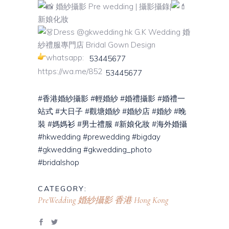
婚紗攝影 Pre wedding | 攝影攝錄|
新娘化妝
Dress @gkwedding.hk G.K Wedding 婚
紗禮服專門店 Bridal Gown Design
whatsapp:
53445677
https://wa.me/852
53445677
#香港婚紗攝影
#輕婚紗
#婚禮攝影
#婚禮一
站式
#大日子
#觀塘婚紗
#婚紗店
#婚紗
#晚
裝
#媽媽衫
#男士禮服
#新娘化妝
#海外婚攝
#hkwedding
#prewedding
#bigday
#gkwedding
#gkwedding_photo
#bridalshop
CATEGORY:
PreWedding 婚紗攝影
香港 Hong Kong