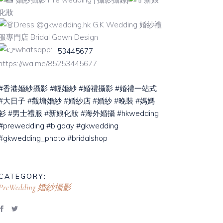
化妝
Dress @gkwedding.hk G.K Wedding 婚紗禮
服專門店 Bridal Gown Design
whatsapp:
53445677
https://wa.me/85253445677
#香港婚紗攝影
#輕婚紗
#婚禮攝影
#婚禮一站式
#大日子
#觀塘婚紗
#婚紗店
#婚紗
#晚裝
#媽媽
衫
#男士禮服
#新娘化妝
#海外婚攝
#hkwedding
#prewedding
#bigday
#gkwedding
#gkwedding_photo
#bridalshop
CATEGORY:
PreWedding 婚紗攝影