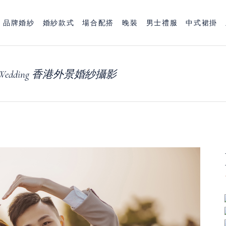
品牌婚紗
婚紗款式
場合配搭
晚裝
男士禮服
中式裙掛
reWedding 香港外景婚紗攝影