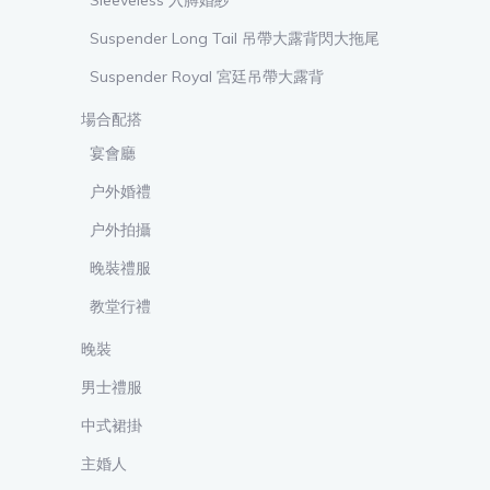
Sleeveless 入膊婚紗
Suspender Long Tail 吊帶大露背閃大拖尾
Suspender Royal 宮廷吊帶大露背
場合配搭
宴會廳
户外婚禮
户外拍攝
晚裝禮服
教堂行禮
晚裝
男士禮服
中式裙掛
主婚人