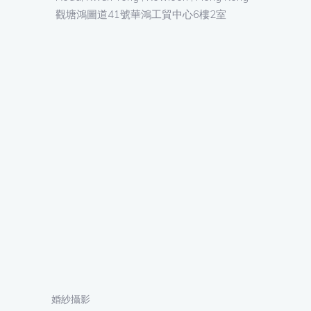
觀塘鴻圖道41號華鴻工貿中心6樓2室
婚紗攝影