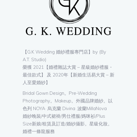
【G.K Wedding 婚紗禮服專門店】by (By
A.T. Studio)
榮獲 2021【婚禮雜誌大賞 – 星級婚紗禮服・
最佳款式】 及 2020年【新婚生活易大賞 – 新
人至愛婚紗】
Bridal Gown Design。Pre-Wedding
Photography。Makeup。外國品牌婚紗。以
色列 NOYA· 烏克蘭 Divina .波蘭MillaNova
婚紗晚裝/中式裙褂/男仕禮服/媽咪衫/Plus
Size新娘/租賃及訂造/婚紗攝影。星級化妝。
婚禮一條龍服務