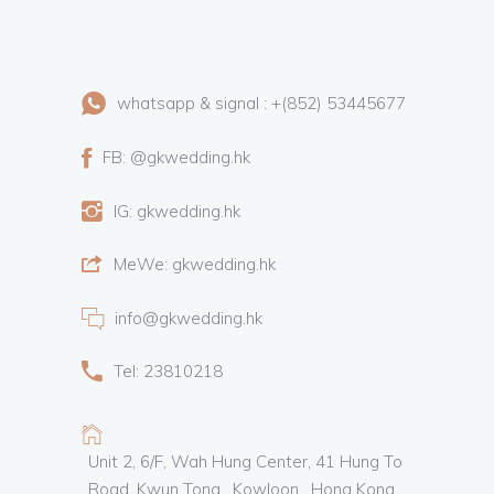
whatsapp & signal : +(852) 53445677
FB: @gkwedding.hk
IG: gkwedding.hk
MeWe: gkwedding.hk
info@gkwedding.hk
Tel: 23810218
Unit 2, 6/F, Wah Hung Center, 41 Hung To
Road, Kwun Tong , Kowloon , Hong Kong