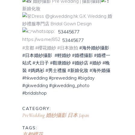
婚紗攝影 Pre wedding | 攝影攝錄|
新娘化妝
Dress @gkwedding.hk G.K Wedding 婚
紗禮服專門店 Bridal Gown Design
whatsapp:
53445677
https://wa.me/852
53445677
#京都 #櫻花婚紗 #日本旅拍
#海外婚紗攝影
#日本婚紗攝影
#輕婚紗
#婚禮攝影
#婚禮一
站式
#大日子
#觀塘婚紗
#婚紗店
#婚紗
#晚
裝
#媽媽衫
#男士禮服
#新娘化妝
#海外婚攝
#hkwedding
#prewedding
#bigday
#gkwedding
#gkwedding_photo
#bridalshop
CATEGORY:
PreWedding 婚紗攝影
日本 Japan
TAGS:
京都櫻花