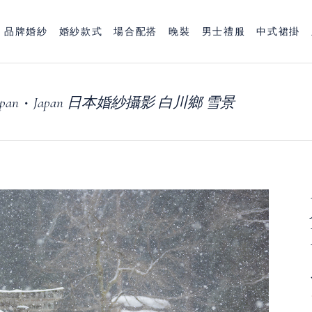
品牌婚紗
婚紗款式
場合配搭
晚裝
男士禮服
中式裙掛
pan
Japan 日本婚紗攝影 白川鄉 雪景
•