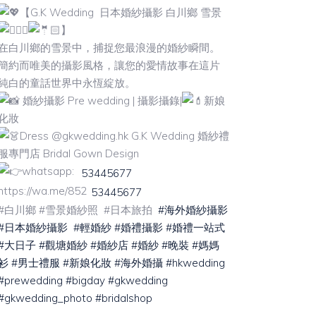
【G.K Wedding 日本婚紗攝影 白川鄉 雪景
】
在白川鄉的雪景中，捕捉您最浪漫的婚紗瞬間。
簡約而唯美的攝影風格，讓您的愛情故事在這片
純白的童話世界中永恆綻放。
婚紗攝影 Pre wedding | 攝影攝錄|
新娘
化妝
Dress @gkwedding.hk G.K Wedding 婚紗禮
服專門店 Bridal Gown Design
whatsapp:
53445677
https://wa.me/852
53445677
#白川鄉 #雪景婚紗照 #日本旅拍
#海外婚紗攝影
#日本婚紗攝影
#輕婚紗
#婚禮攝影
#婚禮一站式
#大日子
#觀塘婚紗
#婚紗店
#婚紗
#晚裝
#媽媽
衫
#男士禮服
#新娘化妝
#海外婚攝
#hkwedding
#prewedding
#bigday
#gkwedding
#gkwedding_photo
#bridalshop