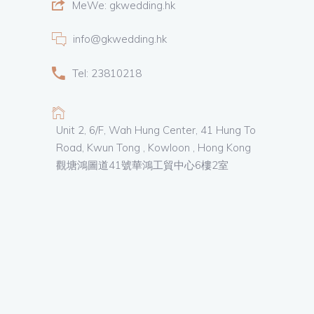
MeWe: gkwedding.hk
info@gkwedding.hk
Tel: 23810218
Unit 2, 6/F, Wah Hung Center, 41 Hung To
Road, Kwun Tong , Kowloon , Hong Kong
觀塘鴻圖道41號華鴻工貿中心6樓2室