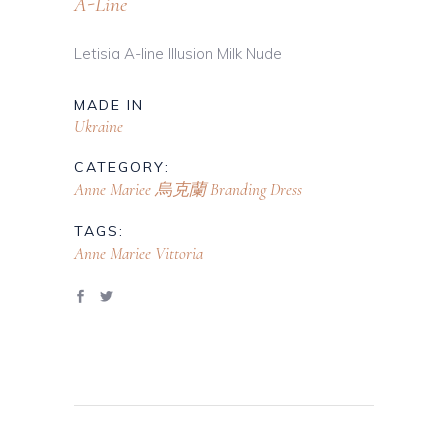
A-Line
Letisia A-line Illusion Milk Nude
MADE IN
Ukraine
CATEGORY:
Anne Mariee 烏克蘭
Branding Dress
TAGS:
Anne Mariee
Vittoria