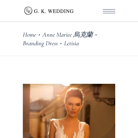
Home
Anne Mariee 烏克蘭
•
•
Branding Dress
Letisia
•