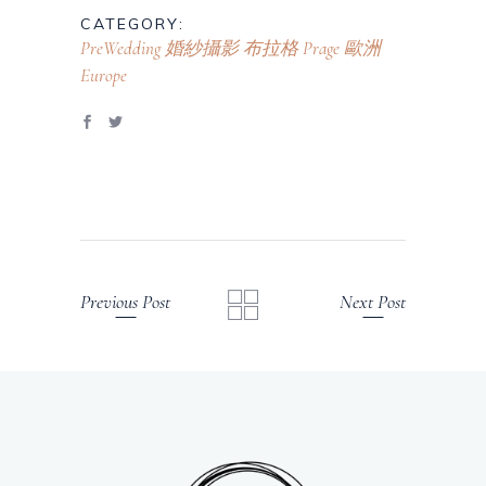
CATEGORY:
PreWedding 婚紗攝影
布拉格 Prage
歐洲
Europe
Previous Post
Next Post