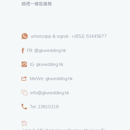
婚禮一條龍服務
whatsapp & signal : +(852) 53445677
FB: @gkwedding.hk
IG: gkwedding.hk
MeWe: gkwedding.hk
info@gkwedding.hk
Tel: 23810218