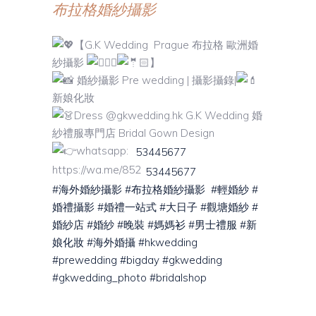
布拉格婚紗攝影
【G.K Wedding
Prague 布拉格 歐洲婚
紗攝影
】
婚紗攝影 Pre wedding | 攝影攝錄|
新娘化妝
Dress @gkwedding.hk G.K Wedding 婚
紗禮服專門店 Bridal Gown Design
whatsapp:
53445677
https://wa.me/852
53445677
#海外婚紗攝影
#布拉格婚紗攝影
#輕婚紗
#
婚禮攝影
#婚禮一站式
#大日子
#觀塘婚紗
#
婚紗店
#婚紗
#晚裝
#媽媽衫
#男士禮服
#新
娘化妝
#海外婚攝
#hkwedding
#prewedding
#bigday
#gkwedding
#gkwedding_photo
#bridalshop