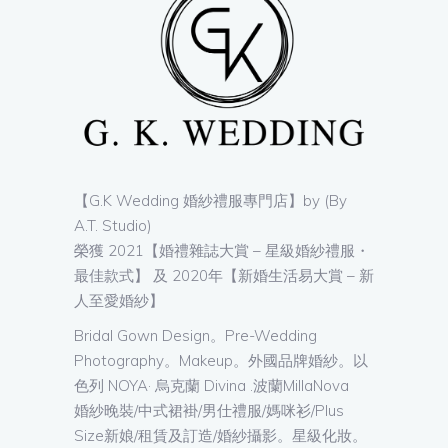
【G.K Wedding 婚紗禮服專門店】by (By
A.T. Studio)
榮獲 2021【婚禮雜誌大賞 – 星級婚紗禮服・
最佳款式】 及 2020年【新婚生活易大賞 – 新
人至愛婚紗】
Bridal Gown Design。Pre-Wedding
Photography。Makeup。外國品牌婚紗。以
色列 NOYA· 烏克蘭 Divina .波蘭MillaNova
婚紗晚裝/中式裙褂/男仕禮服/媽咪衫/Plus
Size新娘/租賃及訂造/婚紗攝影。星級化妝。