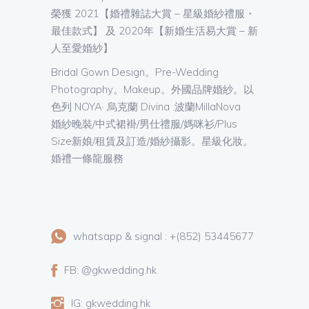
榮獲 2021【婚禮雜誌大賞 – 星級婚紗禮服・
最佳款式】 及 2020年【新婚生活易大賞 – 新
人至愛婚紗】
Bridal Gown Design。Pre-Wedding
Photography。Makeup。外國品牌婚紗。以
色列 NOYA· 烏克蘭 Divina .波蘭MillaNova
婚紗晚裝/中式裙褂/男仕禮服/媽咪衫/Plus
Size新娘/租賃及訂造/婚紗攝影。星級化妝。
婚禮一條龍服務
whatsapp & signal : +(852) 53445677
FB: @gkwedding.hk
IG: gkwedding.hk