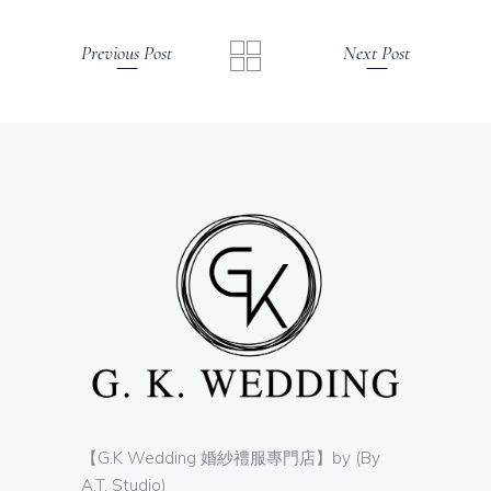
Previous Post
Next Post
【G.K Wedding 婚紗禮服專門店】by (By
A.T. Studio)