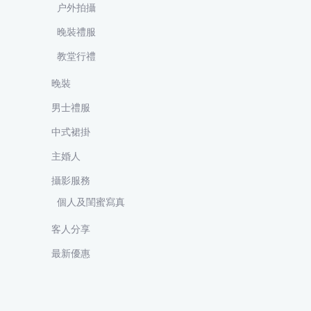
户外拍攝
晚裝禮服
教堂行禮
晚裝
男士禮服
中式裙掛
主婚人
攝影服務
個人及閨蜜寫真
客人分享
最新優惠