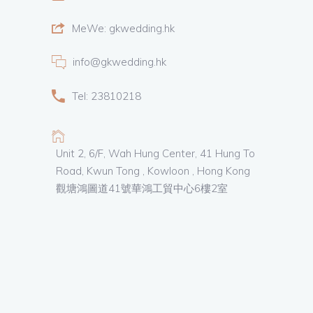
MeWe: gkwedding.hk
info@gkwedding.hk
Tel: 23810218
Unit 2, 6/F, Wah Hung Center, 41 Hung To
Road, Kwun Tong , Kowloon , Hong Kong
觀塘鴻圖道41號華鴻工貿中心6樓2室