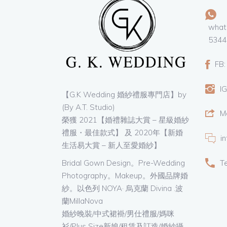
whats
5344
FB:
IG
【G.K Wedding 婚紗禮服專門店】by
(By A.T. Studio)
M
榮獲 2021【婚禮雜誌大賞 – 星級婚紗
禮服・最佳款式】 及 2020年【新婚
i
生活易大賞 – 新人至愛婚紗】
T
Bridal Gown Design。Pre-Wedding
Photography。Makeup。外國品牌婚
紗。以色列 NOYA· 烏克蘭 Divina .波
蘭MillaNova
婚紗晚裝/中式裙褂/男仕禮服/媽咪
衫/Plus Size新娘/租賃及訂造/婚紗攝