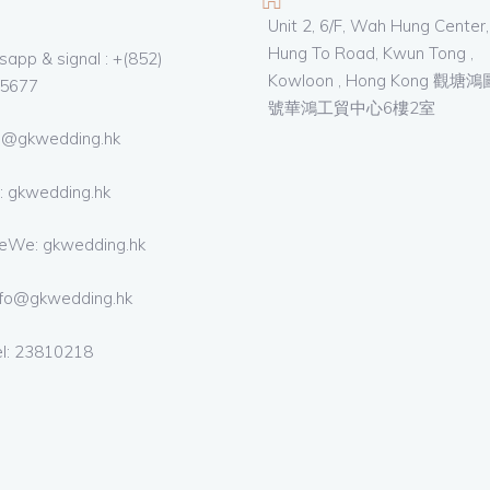
Unit 2, 6/F, Wah Hung Center,
Hung To Road, Kwun Tong ,
app & signal : +(852)
Kowloon , Hong Kong 觀塘
5677
號華鴻工貿中心6樓2室
 @gkwedding.hk
: gkwedding.hk
eWe: gkwedding.hk
nfo@gkwedding.hk
el: 23810218