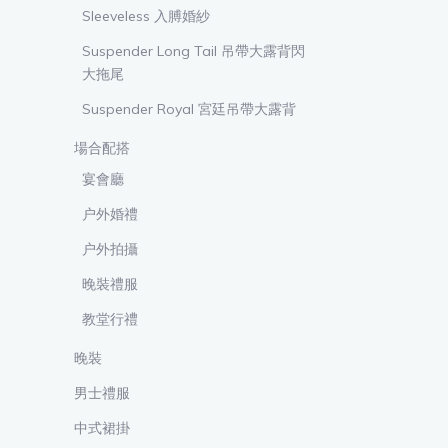
Sleeveless 入膊婚紗
Suspender Long Tail 吊帶大露背閃
大拖尾
Suspender Royal 宮廷吊帶大露背
場合配搭
宴會廳
户外婚禮
户外拍攝
晚裝禮服
教堂行禮
晚裝
男士禮服
中式裙掛