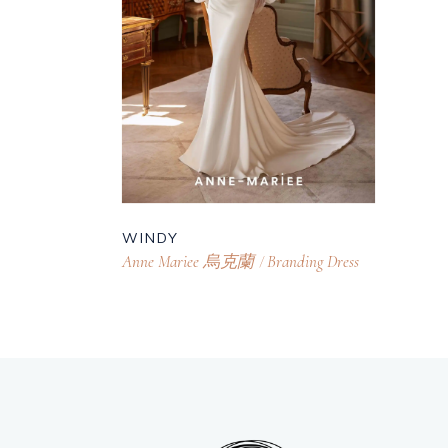
WINDY
Anne Mariee 烏克蘭
Branding Dress