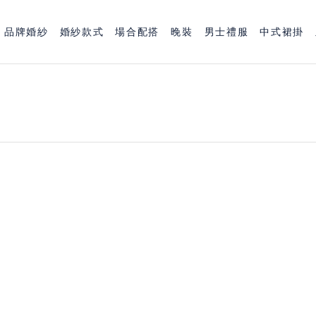
品牌婚紗
婚紗款式
場合配搭
晚裝
男士禮服
中式裙掛