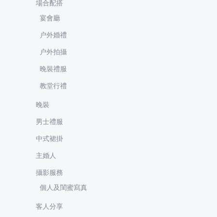
場合配搭
宴會廳
户外婚禮
户外拍攝
晚裝禮服
教堂行禮
晚裝
男士禮服
中式裙掛
主婚人
攝影服務
個人及閨蜜寫真
客人分享