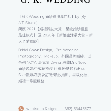
【G.K Wedding 婚紗禮服專門店】by (By
A.T. Studio)
榮獲 2021【婚禮雜誌大賞 – 星級婚紗禮服・
最佳款式】 及 2020年【新婚生活易大賞 – 新
人至愛婚紗】
Bridal Gown Design。Pre-Wedding
Photography。Makeup。外國品牌婚紗。以
色列 NOYA· 烏克蘭 Divina .波蘭MillaNova
婚紗晚裝/中式裙褂/男仕禮服/媽咪衫/Plus
Size新娘/租賃及訂造/婚紗攝影。星級化妝。
婚禮一條龍服務
whatsapp & signal : +(852) 53445677