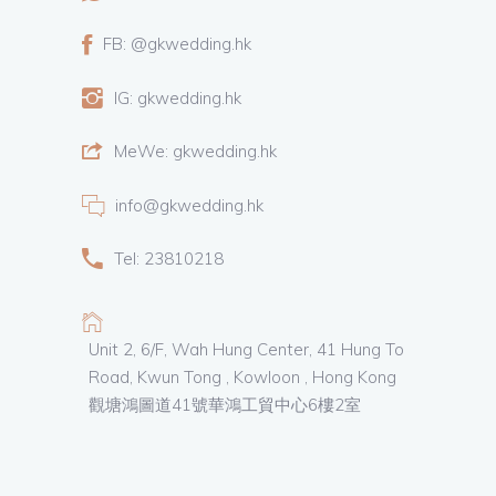
FB: @gkwedding.hk
IG: gkwedding.hk
MeWe: gkwedding.hk
info@gkwedding.hk
Tel: 23810218
Unit 2, 6/F, Wah Hung Center, 41 Hung To
Road, Kwun Tong , Kowloon , Hong Kong
觀塘鴻圖道41號華鴻工貿中心6樓2室