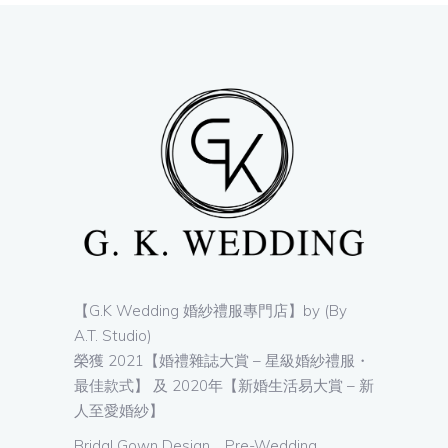
【G.K Wedding 婚紗禮服專門店】by (By
A.T. Studio)
榮獲 2021【婚禮雜誌大賞 – 星級婚紗禮服・
最佳款式】 及 2020年【新婚生活易大賞 – 新
人至愛婚紗】
Bridal Gown Design。Pre-Wedding